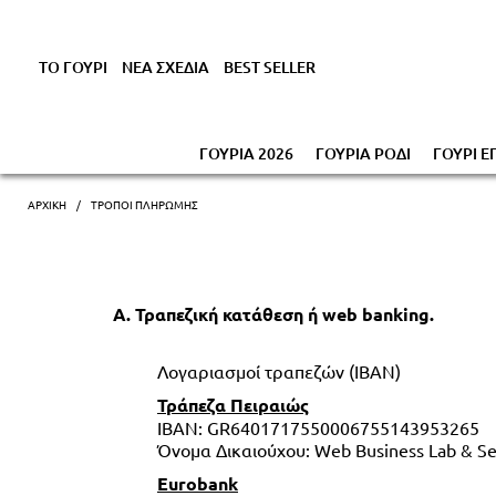
Έκπτωση έως -1
ΤΟ ΓΟΥΡΙ
ΝΕΑ ΣΧΕΔΙΑ
BEST SELLER
ΓΟΥΡΙΑ 2026
ΓΟΥΡΙΑ ΡΟΔΙ
ΓΟΥΡΙ Ε
ΑΡΧΙΚΗ
ΤΡΌΠΟΙ ΠΛΗΡΩΜΉΣ
Α. Τραπεζική κατάθεση ή web banking. 
Λογαριασμοί τραπεζών (IBAN)
Τράπεζα Πειραιώς
IBAN: GR6401717550006755143953265
Όνομα Δικαιούχου: Web Business Lab & Ser
Eurobank