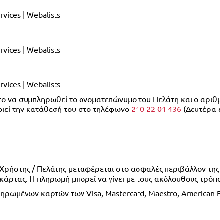
vices | Webalists
vices | Webalists
vices | Webalists
ητο να συμπληρωθεί το ονοματεπώνυμο του Πελάτη και ο αριθμ
οιεί την κατάθεσή του στο τηλέφωνο 
210 22 01 436
 Χρήστης / Πελάτης μεταφέρεται στο ασφαλές περιβάλλον της 
 κάρτας. Η πληρωμή μπορεί να γίνει με τους ακόλουθους τρόπ
ωμένων καρτών των Visa, Mastercard, Maestro, American Expr