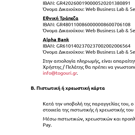
ΙΒΑΝ: GR4202600190000520201380891
Όνομα Δικαιούχου: Web Business Lab & Ser
Εθνική Τράπεζα
ΙΒΑΝ: GR4801100860000008600706108
Όνομα Δικαιούχου: Web Business Lab & Ser
Alpha Bank
IBAN: GR6101402370237002002006564
Όνομα Δικαιούχου: Web Business Lab & Ser
Στην αιτιολογία πληρωμής, είναι απαραίτ
Χρήστης / Πελάτης θα πρέπει να γνωστοπ
info@togouri.gr
.
Β. Πιστωτική ή χρεωστική κάρτα
Κατά την υποβολή της παραγγελίας του, ο
στοιχεία της πιστωτικής ή χρεωστικής του
Μέσω πιστωτικών, χρεωστικών και προπληρ
Pay.