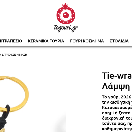
0% με την αγορά 2 ή περισσότερων γουριών, αυτόμα
ΠΙΤΡΑΠΕΖΙΟ
ΚΕΡΑΜΙΚΑ ΓΟΥΡΙΑ
ΓΟΥΡΙ ΚΟΣΜΗΜΑ
ΣΤΟΛΙΔΙΑ
 & ΤΎΧΗ ΣΕ ΚΊΝΗΣΗ
Tie-wr
Λάμψη 
Το γούρι 2026
την αισθητική 
Κατασκευασμέ
ασημί ή ζεστό 
διαχρονική του
τσάντα σας, π
καθημερινότητ