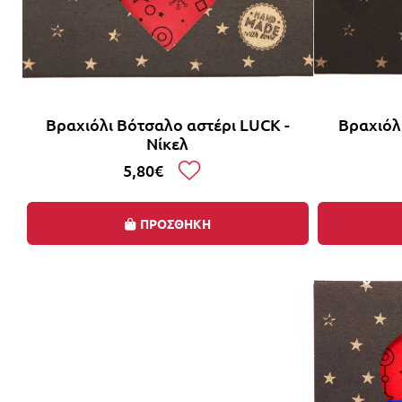
Βραχιόλι Βότσαλο αστέρι LUCK -
Βραχιόλι
Νίκελ
5,80€
ΠΡΟΣΘΗΚΗ