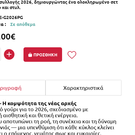
 συλλογής 2026, δημιουργώντας ένα ολοκληρωμένο σετ
 και στυλ.
E-G2026PG
α :
Σε απόθεμα
,00€
ΠΡΟΣΘΗΚΗ
ριγραφή
Χαρακτηριστικά
– Η κομψότητα της νέας αρχής
 γούρι για το 2026, σχεδιασμένο με 
ή αισθητική και θετική ενέργεια.
 αποτυπώνει τη ροή, τη συνέχεια και τη δύναμη 
νιάς — μια υπενθύμιση ότι κάθε κύκλος κλείνει 
ει ο επόμενος, γεμάτος φως και ευκαιρίες.