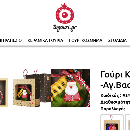
0% με την αγορά 2 ή περισσότερων γουριών, αυτόμα
ΠΙΤΡΑΠΕΖΙΟ
ΚΕΡΑΜΙΚΑ ΓΟΥΡΙΑ
ΓΟΥΡΙ ΚΟΣΜΗΜΑ
ΣΤΟΛΙΔΙΑ
Γούρι Κ
-Αγ.Βα
Κωδικός :
#S
Διαθεσιμότητ
Παραλλαγές