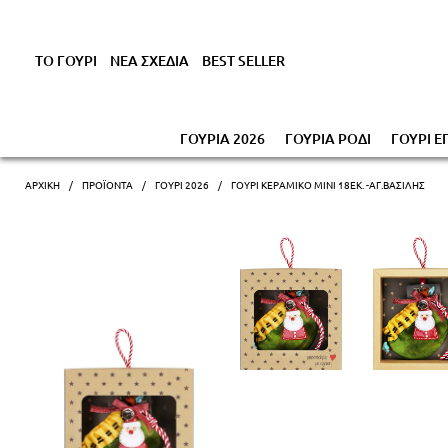
Έκπτωση έως -1
ΤΟ ΓΟΥΡΙ
ΝΕΑ ΣΧΕΔΙΑ
BEST SELLER
ΓΟΥΡΙΑ 2026
ΓΟΥΡΙΑ ΡΟΔΙ
ΓΟΥΡΙ Ε
ΑΡΧΙΚΗ
ΠΡΟΪΌΝΤΑ
ΓΟΎΡΙ 2026
ΓΟΎΡΙ ΚΕΡΑΜΙΚΌ ΜΊΝΙ 18ΕΚ. -ΑΓ.ΒΑΣΊΛΗΣ