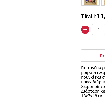
11
ΤΙΜΗ:
Ποσότητα
Πε
Γιορτινό κερ
μοιράσει χα
πουγκί και 
παιχνιδιάρι
Χειροποίητο
Διάσταση κε
18x7x18 εκ