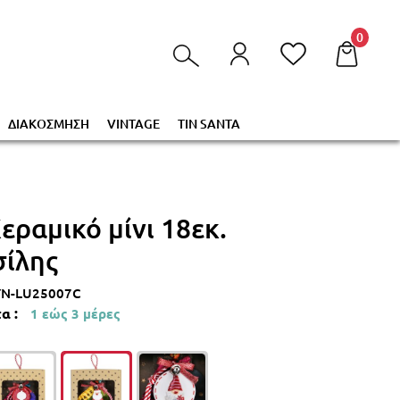
τα στο καλάθι σας!
0
ΔΙΑΚΟΣΜΗΣΗ
VINTAGE
TIN SANTA
εραμικό μίνι 18εκ.
σίλης
YN-LU25007C
α :
1 εώς 3 μέρες