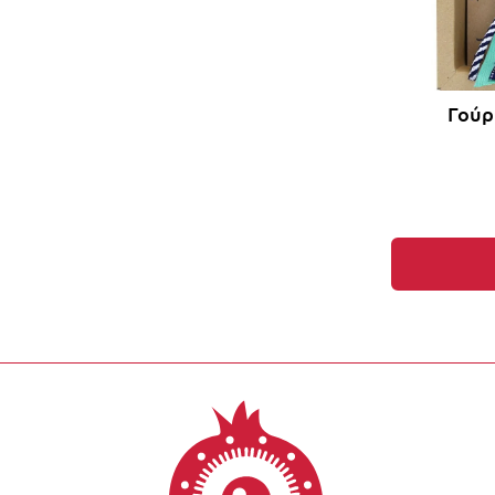
Γούρ
Έκπτωση έως -1