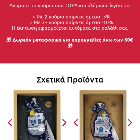
Αγόρασε τα γούρια σου ΤΩΡΑ και πλήρωσε λιγότερα:
  > Με 2 γούρια παίρνεις άμεσα -5%
  > Με 3+ γούρια παίρνεις άμεσα -10%
Η έκπτωση εφαρμόζεται αυτόματα στο καλάθι σας.
🎁 Δωρεάν μεταφορικά για παραγγελίες άνω των 60€ 
🎁
Σχετικά Προϊόντα