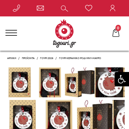
Έκπτωση έως -10% με την αγορά 2 ή περισσότερων
γουριών, αυτόματα στο καλάθι σας!
0
ΑΡΧΙΚΗ
ΠΡΟΪΌΝΤΑ
ΓΟΎΡΙ 2026
ΓΟΎΡΙ ΚΕΡΑΜΙΚΌ ΡΌΔΙ HNY-ΜΑΎΡΟ