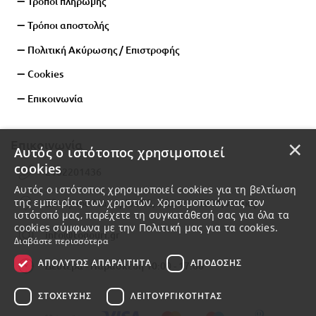
Τρόποι πληρωμής
Τρόποι αποστολής
Πολιτική Ακύρωσης / Επιστροφής
Cookies
Επικοινωνία
×
Επικοινωνία
Αυτός ο ιστότοπος χρησιμοποιεί
cookies
2102201436
Αυτός ο ιστότοπος χρησιμοποιεί cookies για τη βελτίωση
της εμπειρίας των χρηστών. Χρησιμοποιώντας τον
Εθνάρχου Μακαρίου 92, Δάφνη, 17234, Αττική
ιστότοπό μας, παρέχετε τη συγκατάθεσή σας για όλα τα
cookies σύμφωνα με την Πολιτική μας για τα cookies.
info@togouri.gr
Διαβάστε περισσότερα
ΑΠΟΛΎΤΩΣ ΑΠΑΡΑΊΤΗΤΑ
ΑΠΌΔΟΣΗΣ
Δευτέρα - Παρασκευή 10:00 - 17:00
ΣΤΌΧΕΥΣΗΣ
ΛΕΙΤΟΥΡΓΙΚΌΤΗΤΑΣ