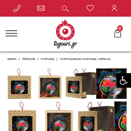
Έκπτωση έως -10% με την αγορά 2 ή περισσότερων
γουριών, αυτόματα στο καλάθι σας!
0
ΑΡΧΙΚΗ
ΠΡΟΪΌΝΤΑ
ΓΟΎΡΙ 2026
ΓΟΎΡΙ ΡΌΔΙ BOHO-ΛΟΥΛΟΎΔΙΑ - ΜΈΤΑΛΛΟ