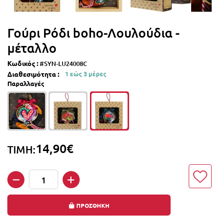
Γούρι Ρόδι boho-Λουλούδια -
μέταλλο
Κωδικός :
#SYN-LU24008C
Διαθεσιμότητα :
1 εώς 3 μέρες
Παραλλαγές
14,90€
ΤΙΜΗ:
Ποσότητα
ΠΡΟΣΘΗΚΗ