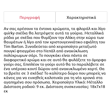
Περιγραφή
Χαρακτηριστικά
Αν σας αρέσουν τα έντονα χρώματα, τα φλοράλ και λίγο
quirky σχέδια θα λατρέψετε αυτά τα γούρια. Μεταλλικά
ρόδια με σχέδια που θυμίζουν την Αλίκη στην χώρα των
θαυμάτων ή λίγο από τον χριστουγεννιάτικο εφιάλτη του
Tim Barton. Συνοδεύεται από χειροποίητο μεταξωτό
πουγκί φτιαγμένο στο Νεπάλ από ανακύκλωση
πολύχρωμων σάρι. Το πουγκάκι είναι πάντα σε
διαφορετικό χρώμα και σε αυτό θα φυλάξετε το όμορφο
γούρι σας. Επιπλέον το γούρι αυτό θα το παραλάβετε σε
ένα υπέροχο κουτί δώρου από ανακυκλωμένο χαρτί. Θα
το βρείτε σε 3 σχέδια! Το καλύτερο δώρο που μπορείς να
κάνεις για να ευχηθείς καλοτυχία για τη νέα χρονιά στα
αγαπημένα σου πρόσωπα. Χειροποίητο Υλικό: Μέταλλο
Διάσταση ροδιού: 9 εκ. Διάσταση συσκευασίας: 18x7x18
εκ