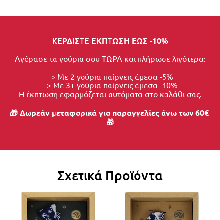
ΚΕΡΔΙΣΤΕ ΕΚΠΤΩΣΗ ΕΩΣ -10%
Αγόρασε τα γούρια σου ΤΩΡΑ και πλήρωσε λιγότερα:
  > Με 2 γούρια παίρνεις άμεσα -5%
  > Με 3+ γούρια παίρνεις άμεσα -10%
Η έκπτωση εφαρμόζεται αυτόματα στο καλάθι σας.
🎁 Δωρεάν μεταφορικά για παραγγελίες άνω των 60€ 
🎁
Σχετικά Προϊόντα