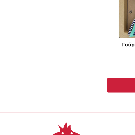
Γούρ
Έκπτωση έως -1