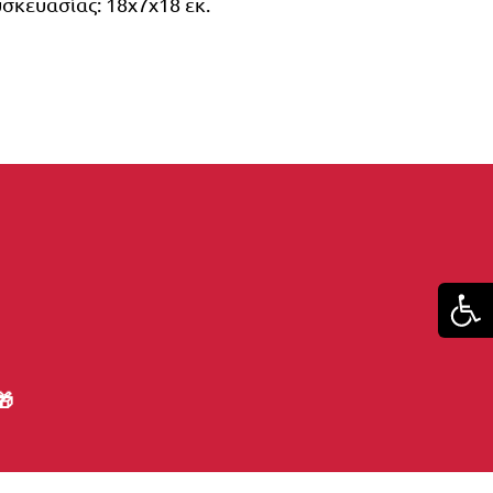
σκευασίας: 18x7x18 εκ.
🎁