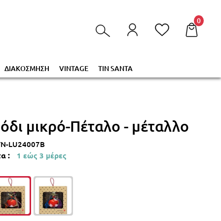
τα στο καλάθι σας!
0
ΔΙΑΚΟΣΜΗΣΗ
VINTAGE
TIN SANTA
Ρόδι μικρό-Πέταλο - μέταλλο
YN-LU24007B
α :
1 εώς 3 μέρες