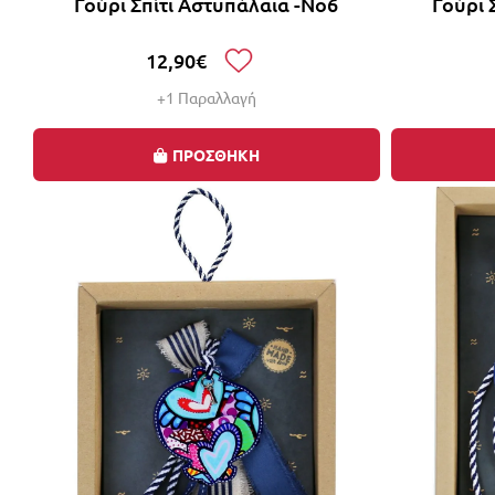
Γούρι Σπίτι Αστυπάλαια -Νο6
Γούρι 
12,90€
+1 Παραλλαγή
ΠΡΟΣΘΗΚΗ