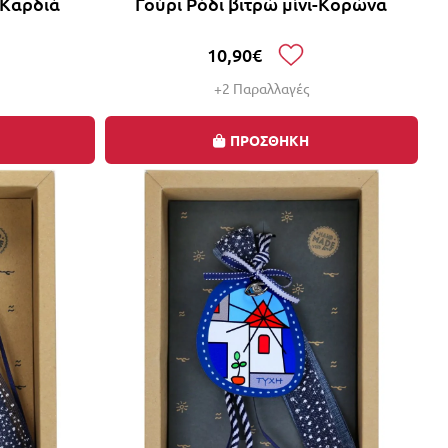
-Καρδιά
Γούρι Ρόδι βιτρώ μίνι-Κορώνα
10,90€
+2 Παραλλαγές
ΠΡΟΣΘΗΚΗ