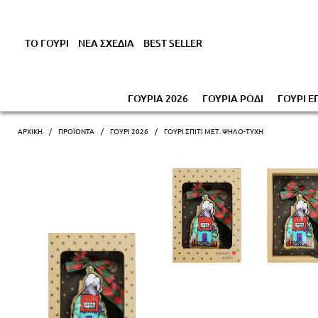
Έκπτωση έως -1
ΤΟ ΓΟΥΡΙ
ΝΕΑ ΣΧΕΔΙΑ
BEST SELLER
ΓΟΥΡΙΑ 2026
ΓΟΥΡΙΑ ΡΟΔΙ
ΓΟΥΡΙ Ε
ΑΡΧΙΚΗ
ΠΡΟΪΌΝΤΑ
ΓΟΎΡΙ 2026
ΓΟΎΡΙ ΣΠΊΤΙ ΜΕΤ. ΨΗΛΌ-ΤΥΧΗ