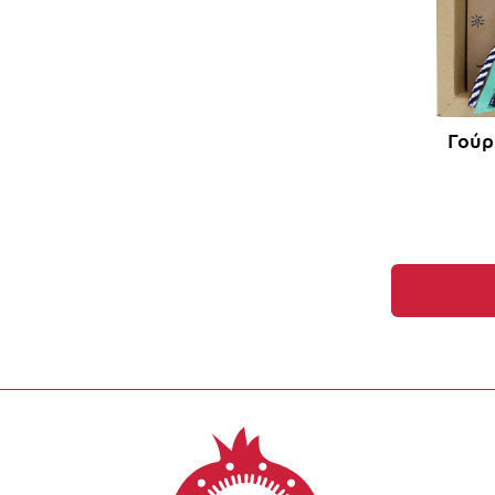
Γούρ
Έκπτωση έως -1