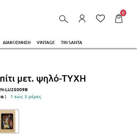
τα στο καλάθι σας!
0
ΔΙΑΚΟΣΜΗΣΗ
VINTAGE
TIN SANTA
Σπίτι μετ. ψηλό-ΤΥΧΗ
YN-LU25009B
α :
1 εώς 3 μέρες