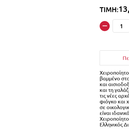
13
ΤΙΜΗ:
Ποσότητα
Πε
Χειροποίητο 
βαμμένο στο
και αισιοδο
και τη γαλάζ
τις νέες αρ
φιόγκο και 
σε οικολογι
είναι ιδανικ
Χειροποίητο
Ελληνικός Δ