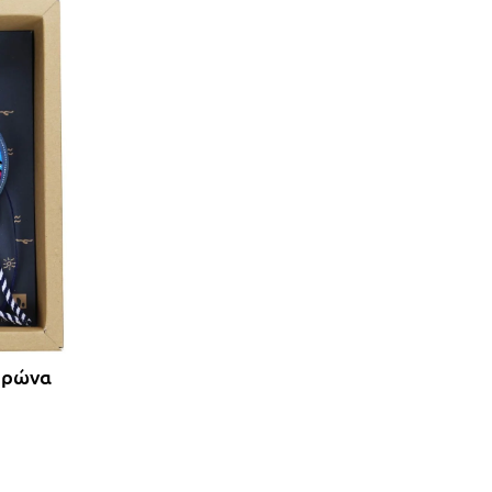
ορώνα