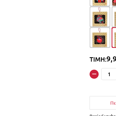
9,
ΤΙΜΗ:
Ποσότητα
Πε
Basic Synchr