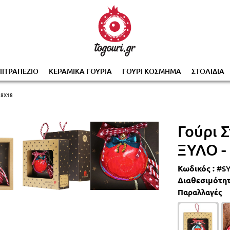
0% με την αγορά 2 ή περισσότερων γουριών, αυτόμα
ΠΙΤΡΑΠΕΖΙΟ
ΚΕΡΑΜΙΚΑ ΓΟΥΡΙΑ
ΓΟΥΡΙ ΚΟΣΜΗΜΑ
ΣΤΟΛΙΔΙΑ
18X18
Γούρι Σ
ΞΥΛΟ -
Κωδικός :
#S
Διαθεσιμότητ
Παραλλαγές