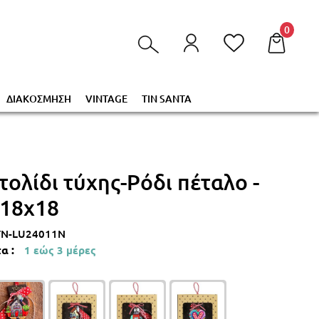
τα στο καλάθι σας!
0
ΔΙΑΚΟΣΜΗΣΗ
VINTAGE
TIN SANTA
τολίδι τύχης-Ρόδι πέταλο -
 18x18
YN-LU24011N
α :
1 εώς 3 μέρες