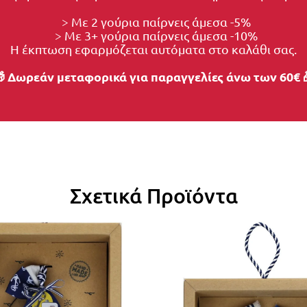
  > Με 2 γούρια παίρνεις άμεσα -5%
  > Με 3+ γούρια παίρνεις άμεσα -10%
Η έκπτωση εφαρμόζεται αυτόματα στο καλάθι σας.
 Δωρεάν μεταφορικά για παραγγελίες άνω των 60€ 
Σχετικά Προϊόντα