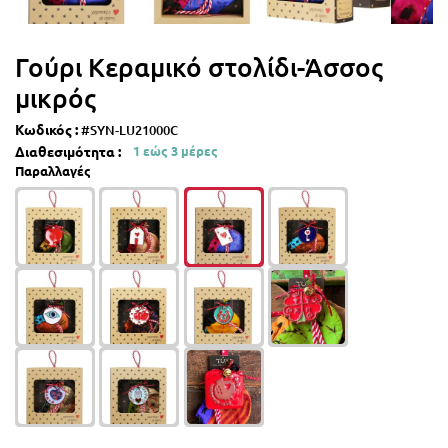
Γούρι Κεραμικό στολίδι-Άσσος
μικρός
Κωδικός :
#SYN-LU21000C
Διαθεσιμότητα :
1 εώς 3 μέρες
Παραλλαγές