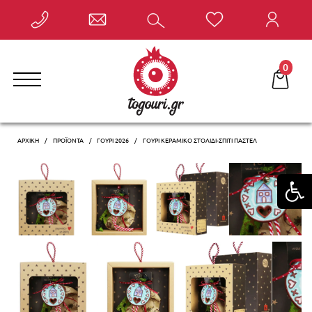
Έκπτωση έως -10% με την αγορά 2 ή περισσότερων
γουριών, αυτόματα στο καλάθι σας!
0
ΑΡΧΙΚΗ
ΠΡΟΪΌΝΤΑ
ΓΟΎΡΙ 2026
ΓΟΎΡΙ ΚΕΡΑΜΙΚΌ ΣΤΟΛΊΔΙ-ΣΠΊΤΙ ΠΑΣΤΈΛ