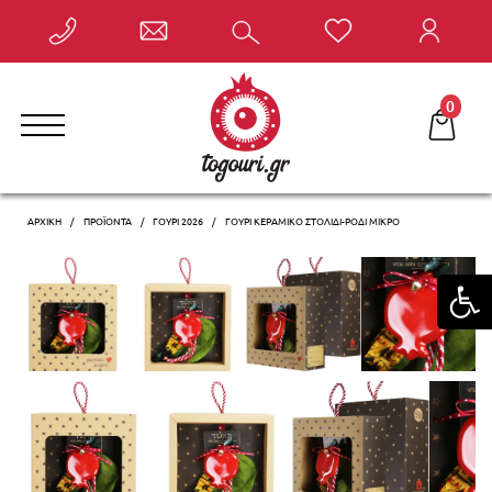
Έκπτωση έως -10% με την αγορά 2 ή περισσότερων
γουριών, αυτόματα στο καλάθι σας!
0
ΑΡΧΙΚΗ
ΠΡΟΪΌΝΤΑ
ΓΟΎΡΙ 2026
ΓΟΎΡΙ ΚΕΡΑΜΙΚΌ ΣΤΟΛΊΔΙ-ΡΌΔΙ ΜΙΚΡΌ